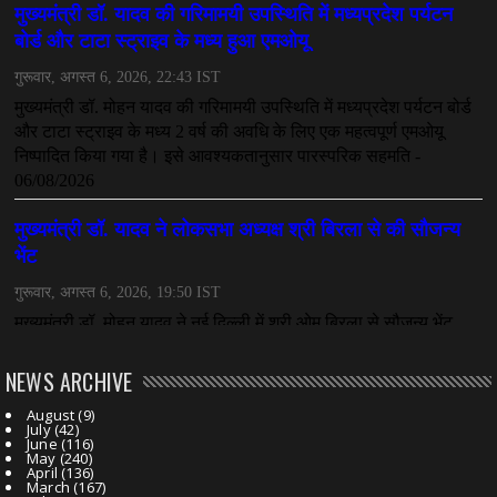
NEWS ARCHIVE
August
(9)
July
(42)
June
(116)
May
(240)
April
(136)
March
(167)