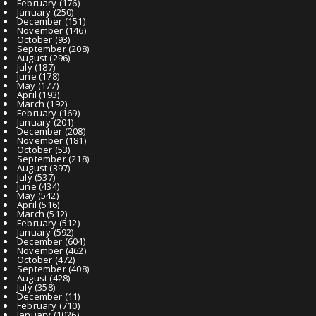
February
(176)
January
(250)
December
(151)
November
(146)
October
(93)
September
(208)
August
(296)
July
(187)
June
(178)
May
(177)
April
(193)
March
(192)
February
(169)
January
(201)
December
(208)
November
(181)
October
(53)
September
(218)
August
(397)
July
(537)
June
(434)
May
(542)
April
(516)
March
(512)
February
(512)
January
(592)
December
(604)
November
(462)
October
(472)
September
(408)
August
(428)
July
(358)
December
(11)
February
(710)
January
(1026)