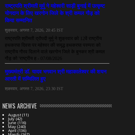
NEWS ARCHIVE
August
(11)
July
(42)
June
(116)
May
(240)
April
(136)
March
(167)