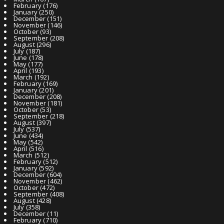
February
(176)
January
(250)
December
(151)
November
(146)
October
(93)
September
(208)
August
(296)
July
(187)
June
(178)
May
(177)
April
(193)
March
(192)
February
(169)
January
(201)
December
(208)
November
(181)
October
(53)
September
(218)
August
(397)
July
(537)
June
(434)
May
(542)
April
(516)
March
(512)
February
(512)
January
(592)
December
(604)
November
(462)
October
(472)
September
(408)
August
(428)
July
(358)
December
(11)
February
(710)