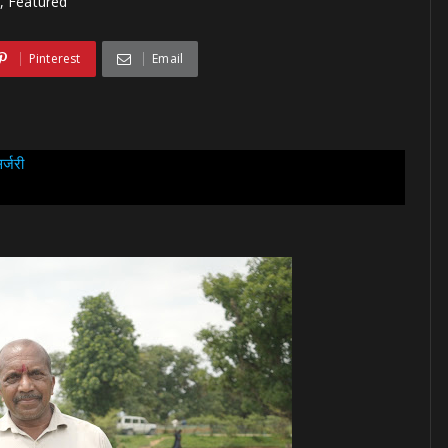
, Featured
Pinterest
Email
र्जरी