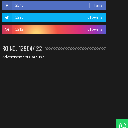
2340
Fans
3290
Followers
5212
Followers
RO NO. 13954/ 22
Advertisement Carousel