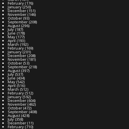
February
(176)
January
(250)
December
(151)
November
(146)
October
(93)
September
(208)
August
(296)
July
(187)
June
(178)
May
(177)
April
(193)
March
(192)
February
(169)
January
(201)
December
(208)
November
(181)
October
(53)
September
(218)
August
(397)
July
(537)
June
(434)
May
(542)
April
(516)
March
(512)
February
(512)
January
(592)
December
(604)
November
(462)
October
(472)
September
(408)
August
(428)
July
(358)
December
(11)
February
(710)