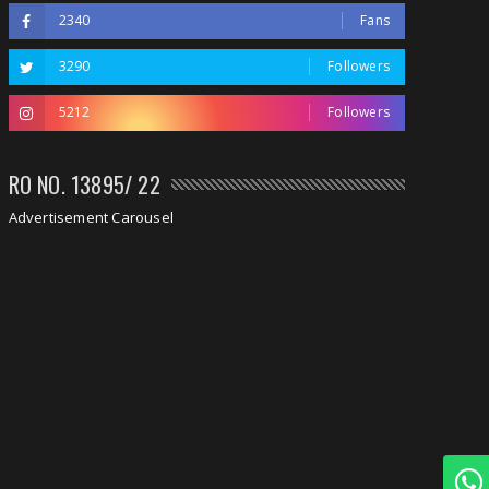
2340
Fans
3290
Followers
5212
Followers
RO NO. 13895/ 22
Advertisement Carousel