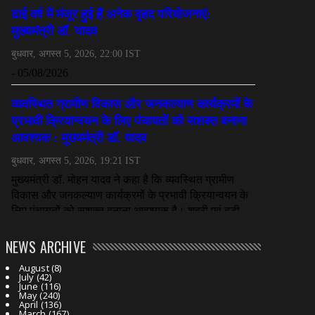
NEWS ARCHIVE
August
(8)
July
(42)
June
(116)
May
(240)
April
(136)
March
(167)