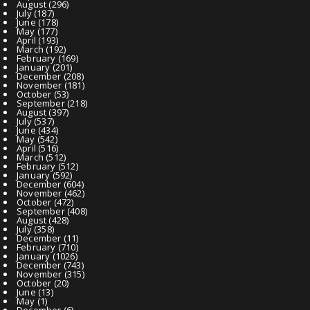
August
(296)
July
(187)
June
(178)
May
(177)
April
(193)
March
(192)
February
(169)
January
(201)
December
(208)
November
(181)
October
(53)
September
(218)
August
(397)
July
(537)
June
(434)
May
(542)
April
(516)
March
(512)
February
(512)
January
(592)
December
(604)
November
(462)
October
(472)
September
(408)
August
(428)
July
(358)
December
(11)
February
(710)
January
(1026)
December
(743)
November
(315)
October
(20)
June
(13)
May
(1)
December
(6)