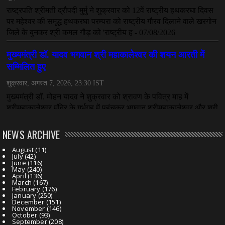
NEWS ARCHIVE
August
(11)
July
(42)
June
(116)
May
(240)
April
(136)
March
(167)
February
(176)
January
(250)
December
(151)
November
(146)
October
(93)
September
(208)