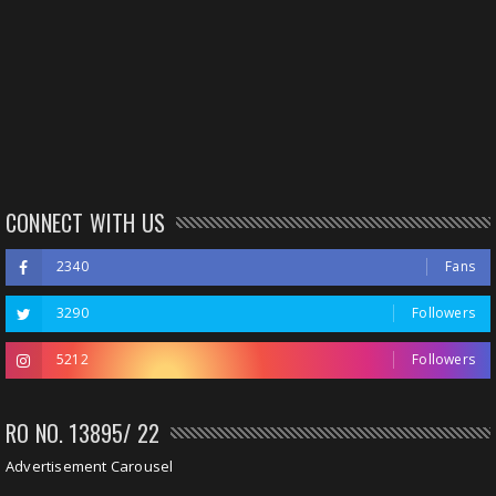
CONNECT WITH US
2340
Fans
3290
Followers
5212
Followers
RO NO. 13895/ 22
Advertisement Carousel