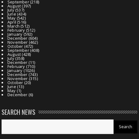
September
(218)
August
(397)
July
(537)
June
(434)
May
(542)
April
(516)
March
(512)
February
(512)
January
(592)
December
(604)
November
(462)
October
(472)
September
(408)
August
(428)
July
(358)
December
(11)
February
(710)
January
(1026)
December
(743)
November
(315)
October
(20)
June
(13)
May
(1)
December
(6)
SEARCH NEWS