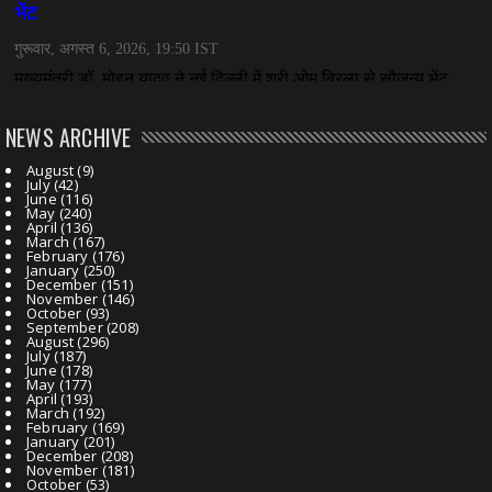
NEWS ARCHIVE
August
(9)
July
(42)
June
(116)
May
(240)
April
(136)
March
(167)
February
(176)
January
(250)
December
(151)
November
(146)
October
(93)
September
(208)
August
(296)
July
(187)
June
(178)
May
(177)
April
(193)
March
(192)
February
(169)
January
(201)
December
(208)
November
(181)
October
(53)