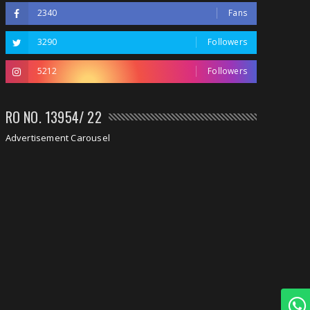
2340
Fans
3290
Followers
5212
Followers
RO NO. 13954/ 22
Advertisement Carousel