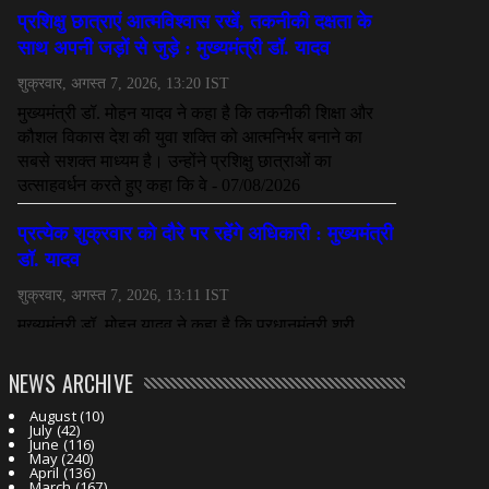
NEWS ARCHIVE
August
(10)
July
(42)
June
(116)
May
(240)
April
(136)
March
(167)