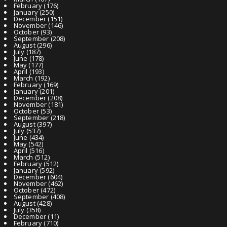
February
(176)
January
(250)
December
(151)
November
(146)
October
(93)
September
(208)
August
(296)
July
(187)
June
(178)
May
(177)
April
(193)
March
(192)
February
(169)
January
(201)
December
(208)
November
(181)
October
(53)
September
(218)
August
(397)
July
(537)
June
(434)
May
(542)
April
(516)
March
(512)
February
(512)
January
(592)
December
(604)
November
(462)
October
(472)
September
(408)
August
(428)
July
(358)
December
(11)
February
(710)