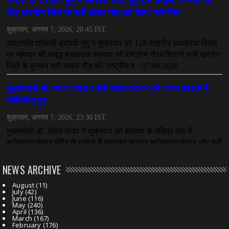
NEWS ARCHIVE
August
(11)
July
(42)
June
(116)
May
(240)
April
(136)
March
(167)
February
(176)