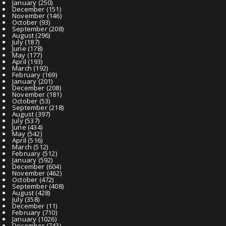
January
(250)
December
(151)
November
(146)
October
(93)
September
(208)
August
(296)
July
(187)
June
(178)
May
(177)
April
(193)
March
(192)
February
(169)
January
(201)
December
(208)
November
(181)
October
(53)
September
(218)
August
(397)
July
(537)
June
(434)
May
(542)
April
(516)
March
(512)
February
(512)
January
(592)
December
(604)
November
(462)
October
(472)
September
(408)
August
(428)
July
(358)
December
(11)
February
(710)
January
(1026)
December
(743)