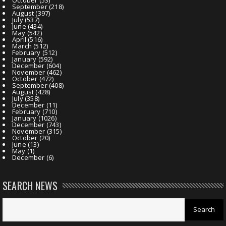
September
(218)
August
(397)
July
(537)
June
(434)
May
(542)
April
(516)
March
(512)
February
(512)
January
(592)
December
(604)
November
(462)
October
(472)
September
(408)
August
(428)
July
(358)
December
(11)
February
(710)
January
(1026)
December
(743)
November
(315)
October
(20)
June
(13)
May
(1)
December
(6)
SEARCH NEWS