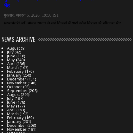
NEWS ARCHIVE
August
(9)
July
(42)
June
(116)
May
(240)
April
(136)
March
(167)
February
(176)
January
(250)
December
(151)
November
(146)
October
(93)
September
(208)
August
(296)
July
(187)
June
(178)
May
(177)
April
(193)
March
(192)
February
(169)
January
(201)
December
(208)
November
(181)
October
(53)