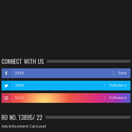
CONNECT WITH US
2340
Fans
3290
Followers
5212
Followers
RO NO. 13895/ 22
Advertisement Carousel