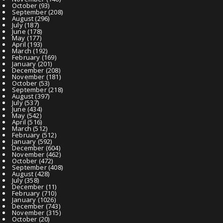
October
(93)
September
(208)
August
(296)
July
(187)
June
(178)
May
(177)
April
(193)
March
(192)
February
(169)
January
(201)
December
(208)
November
(181)
October
(53)
September
(218)
August
(397)
July
(537)
June
(434)
May
(542)
April
(516)
March
(512)
February
(512)
January
(592)
December
(604)
November
(462)
October
(472)
September
(408)
August
(428)
July
(358)
December
(11)
February
(710)
January
(1026)
December
(743)
November
(315)
October
(20)