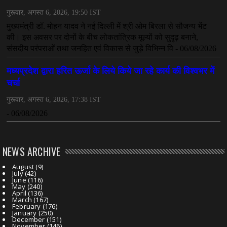
NEWS ARCHIVE
August
(9)
July
(42)
June
(116)
May
(240)
April
(136)
March
(167)
February
(176)
January
(250)
December
(151)
November
(146)