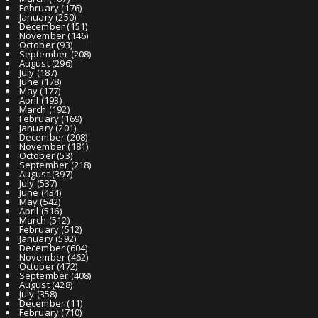
February
(176)
January
(250)
December
(151)
November
(146)
October
(93)
September
(208)
August
(296)
July
(187)
June
(178)
May
(177)
April
(193)
March
(192)
February
(169)
January
(201)
December
(208)
November
(181)
October
(53)
September
(218)
August
(397)
July
(537)
June
(434)
May
(542)
April
(516)
March
(512)
February
(512)
January
(592)
December
(604)
November
(462)
October
(472)
September
(408)
August
(428)
July
(358)
December
(11)
February
(710)