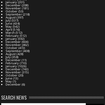
January
(201)
December
(208)
November
(181)
October
(53)
September
(218)
August
(397)
July
(537)
June
(434)
May
(542)
April
(516)
March
(512)
February
(512)
January
(592)
December
(604)
November
(462)
October
(472)
September
(408)
August
(428)
July
(358)
December
(11)
February
(710)
January
(1026)
December
(743)
November
(315)
October
(20)
June
(13)
May
(1)
December
(6)
SEARCH NEWS