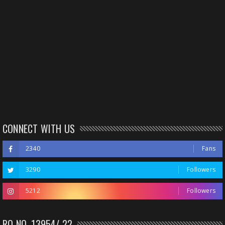
CONNECT WITH US
2340
Fans
3290
Followers
5212
Followers
RO NO. 13954/ 22