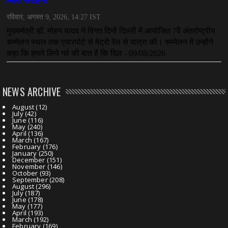
NEWS ARCHIVE
August
(12)
July
(42)
June
(116)
May
(240)
April
(136)
March
(167)
February
(176)
January
(250)
December
(151)
November
(146)
October
(93)
September
(208)
August
(296)
July
(187)
June
(178)
May
(177)
April
(193)
March
(192)
February
(169)