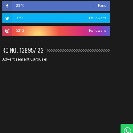
2340
Fans
3290
Followers
5212
Followers
RO NO. 13895/ 22
Advertisement Carousel