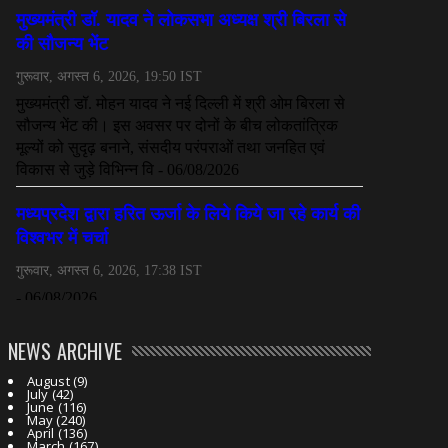
NEWS ARCHIVE
August
(9)
July
(42)
June
(116)
May
(240)
April
(136)
March
(167)