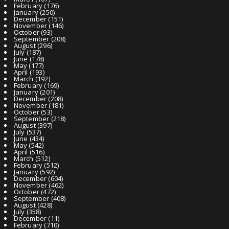
February
(176)
January
(250)
December
(151)
November
(146)
October
(93)
September
(208)
August
(296)
July
(187)
June
(178)
May
(177)
April
(193)
March
(192)
February
(169)
January
(201)
December
(208)
November
(181)
October
(53)
September
(218)
August
(397)
July
(537)
June
(434)
May
(542)
April
(516)
March
(512)
February
(512)
January
(592)
December
(604)
November
(462)
October
(472)
September
(408)
August
(428)
July
(358)
December
(11)
February
(710)