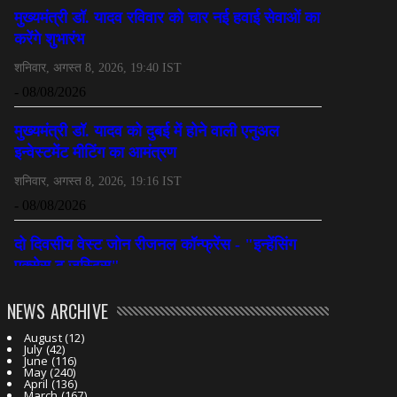
NEWS ARCHIVE
August
(12)
July
(42)
June
(116)
May
(240)
April
(136)
March
(167)