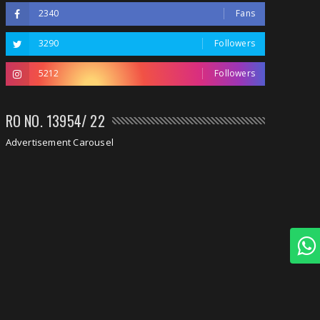
2340
Fans
3290
Followers
5212
Followers
RO NO. 13954/ 22
Advertisement Carousel