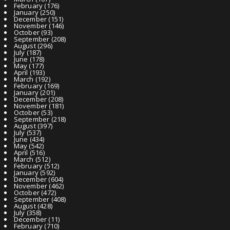
February
(176)
January
(250)
December
(151)
November
(146)
October
(93)
September
(208)
August
(296)
July
(187)
June
(178)
May
(177)
April
(193)
March
(192)
February
(169)
January
(201)
December
(208)
November
(181)
October
(53)
September
(218)
August
(397)
July
(537)
June
(434)
May
(542)
April
(516)
March
(512)
February
(512)
January
(592)
December
(604)
November
(462)
October
(472)
September
(408)
August
(428)
July
(358)
December
(11)
February
(710)