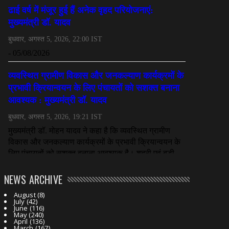
NEWS ARCHIVE
August
(8)
July
(42)
June
(116)
May
(240)
April
(136)
March
(167)