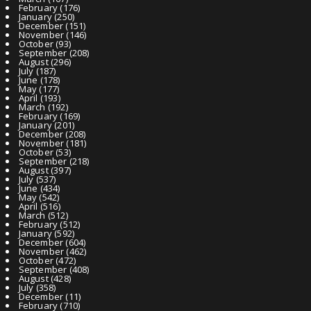
February
(176)
January
(250)
December
(151)
November
(146)
October
(93)
September
(208)
August
(296)
July
(187)
June
(178)
May
(177)
April
(193)
March
(192)
February
(169)
January
(201)
December
(208)
November
(181)
October
(53)
September
(218)
August
(397)
July
(537)
June
(434)
May
(542)
April
(516)
March
(512)
February
(512)
January
(592)
December
(604)
November
(462)
October
(472)
September
(408)
August
(428)
July
(358)
December
(11)
February
(710)