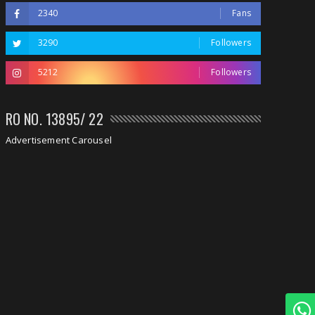
2340
Fans
3290
Followers
5212
Followers
RO NO. 13895/ 22
Advertisement Carousel