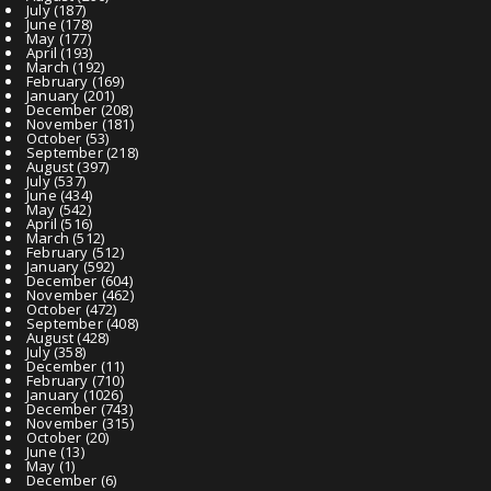
July
(187)
June
(178)
May
(177)
April
(193)
March
(192)
February
(169)
January
(201)
December
(208)
November
(181)
October
(53)
September
(218)
August
(397)
July
(537)
June
(434)
May
(542)
April
(516)
March
(512)
February
(512)
January
(592)
December
(604)
November
(462)
October
(472)
September
(408)
August
(428)
July
(358)
December
(11)
February
(710)
January
(1026)
December
(743)
November
(315)
October
(20)
June
(13)
May
(1)
December
(6)