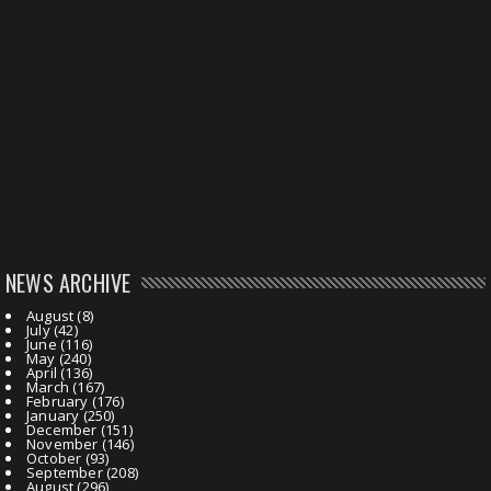
NEWS ARCHIVE
August
(8)
July
(42)
June
(116)
May
(240)
April
(136)
March
(167)
February
(176)
January
(250)
December
(151)
November
(146)
October
(93)
September
(208)
August
(296)