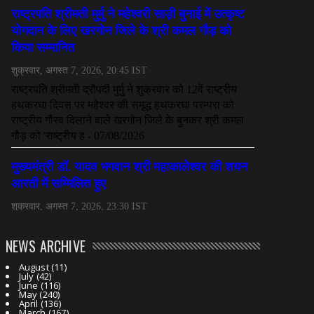
NEWS ARCHIVE
August
(11)
July
(42)
June
(116)
May
(240)
April
(136)
March
(167)