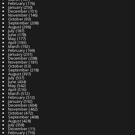
February
(176)
January
(250)
December
(151)
November
(146)
October
(93)
September
(208)
August
(296)
July
(187)
June
(178)
May
(177)
April
(193)
March
(192)
February
(169)
January
(201)
December
(208)
November
(181)
October
(53)
September
(218)
August
(397)
July
(537)
June
(434)
May
(542)
April
(516)
March
(512)
February
(512)
January
(592)
December
(604)
November
(462)
October
(472)
September
(408)
August
(428)
July
(358)
December
(11)
February
(710)