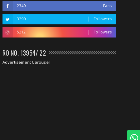
2340
Fans
3290
Followers
5212
Followers
RO NO. 13954/ 22
Advertisement Carousel