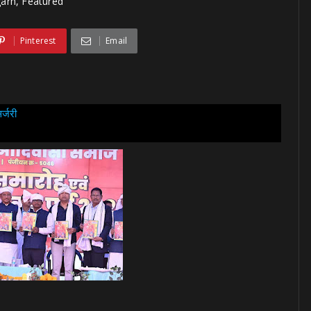
garh, Featured
Pinterest
Email
र्जरी