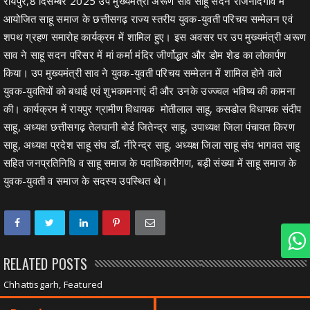
रायपुर,8 दिसम्बर 2025 उप मुख्यमंत्री अरूण साव साहू सदन राजनांदगांव में
आयोजित साहू समाज के छत्तीसगढ़ राज्य स्तरीय युवक-युवती परिचय सम्मेलन एवं
शपथ ग्रहण समारोह कार्यक्रम में शामिल हुए। इस अवसर पर उप मुख्यमंत्री अरूण
साव ने साहू सदन परिसर में मां कर्मा मंदिर जीर्णोद्धार और डोम शेड का लोकार्पण
किया। उप मुख्यमंत्री साव ने युवक-युवती परिचय सम्मेलन में शामिल होने वाले
युवक-युवतियों को बधाई एवं शुभकामनाएं दी और उनके उज्ज्वल भविष्य की कामना
की। कार्यक्रम में रायपुर ग्रामीण विधायक मोतीलाल साहू, कसडोल विधायक संदीप
साहू, अध्यक्ष छत्तीसगढ़ तेलघानी बोर्ड जितेन्द्र साहू, उपाध्यक्ष जिला पंचायत किरण
साहू, अध्यक्ष प्रदेश साहू संघ डॉ. नीरेन्द्र साहू, अध्यक्ष जिला साहू संघ भागवत साहू
सहित जनप्रतिनिधि व साहू समाज के पदाधिकारीगण, बड़ी संख्या में साहू समाज के
युवक-युवती व समाज के सदस्य उपस्थित थे।
RELATED POSTS
Chhattisgarh, Featured