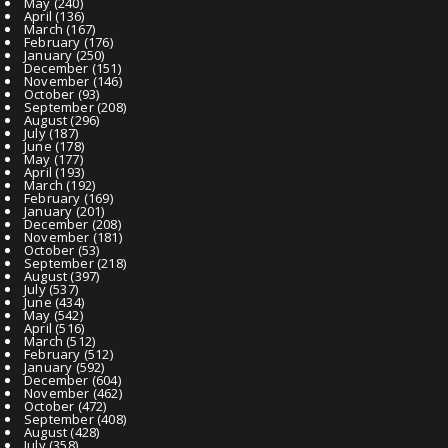
May
(240)
April
(136)
March
(167)
February
(176)
January
(250)
December
(151)
November
(146)
October
(93)
September
(208)
August
(296)
July
(187)
June
(178)
May
(177)
April
(193)
March
(192)
February
(169)
January
(201)
December
(208)
November
(181)
October
(53)
September
(218)
August
(397)
July
(537)
June
(434)
May
(542)
April
(516)
March
(512)
February
(512)
January
(592)
December
(604)
November
(462)
October
(472)
September
(408)
August
(428)
July
(358)