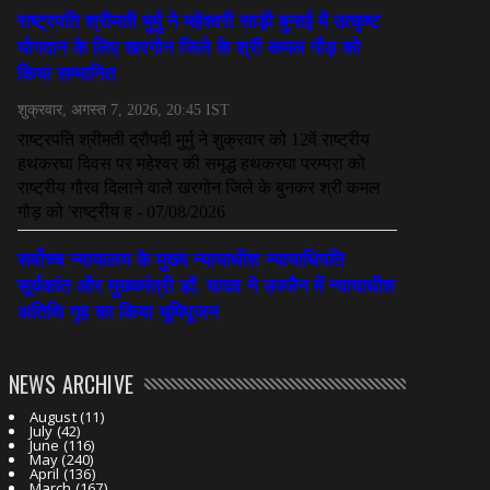
NEWS ARCHIVE
August
(11)
July
(42)
June
(116)
May
(240)
April
(136)
March
(167)