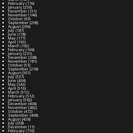
February
(176)
January
(250)
December
(151)
November
(146)
October
(93)
September
(208)
August
(296)
July
(187)
June
(178)
May
(177)
April
(193)
March
(192)
February
(169)
January
(201)
December
(208)
November
(181)
October
(53)
September
(218)
August
(397)
July
(537)
June
(434)
May
(542)
April
(516)
March
(512)
February
(512)
January
(592)
December
(604)
November
(462)
October
(472)
September
(408)
August
(428)
July
(358)
December
(11)
February
(710)