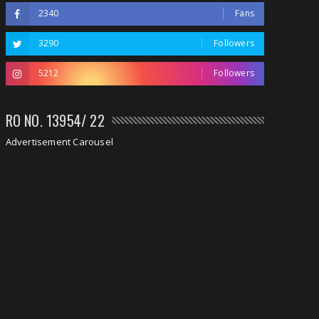
2340
Fans
3290
Followers
5212
Followers
RO NO. 13954/ 22
Advertisement Carousel