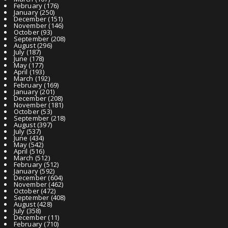
February
(176)
January
(250)
December
(151)
November
(146)
October
(93)
September
(208)
August
(296)
July
(187)
June
(178)
May
(177)
April
(193)
March
(192)
February
(169)
January
(201)
December
(208)
November
(181)
October
(53)
September
(218)
August
(397)
July
(537)
June
(434)
May
(542)
April
(516)
March
(512)
February
(512)
January
(592)
December
(604)
November
(462)
October
(472)
September
(408)
August
(428)
July
(358)
December
(11)
February
(710)