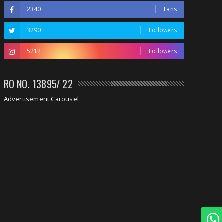
2340
Fans
3290
Followers
5212
Followers
RO NO. 13895/ 22
Advertisement Carousel