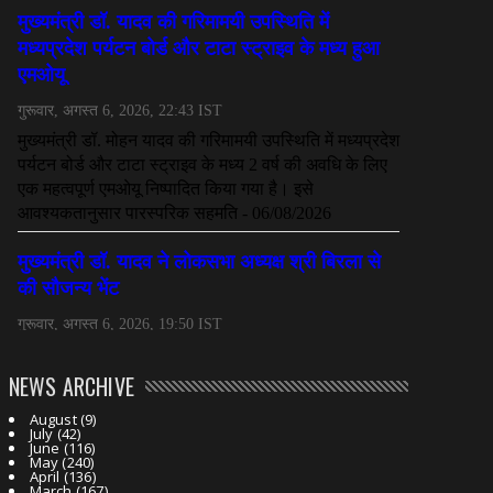
NEWS ARCHIVE
August
(9)
July
(42)
June
(116)
May
(240)
April
(136)
March
(167)