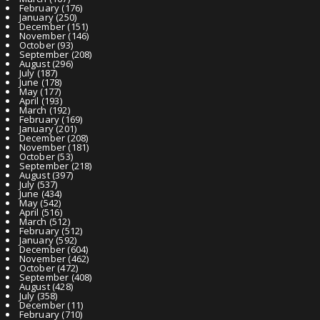
February
(176)
January
(250)
December
(151)
November
(146)
October
(93)
September
(208)
August
(296)
July
(187)
June
(178)
May
(177)
April
(193)
March
(192)
February
(169)
January
(201)
December
(208)
November
(181)
October
(53)
September
(218)
August
(397)
July
(537)
June
(434)
May
(542)
April
(516)
March
(512)
February
(512)
January
(592)
December
(604)
November
(462)
October
(472)
September
(408)
August
(428)
July
(358)
December
(11)
February
(710)