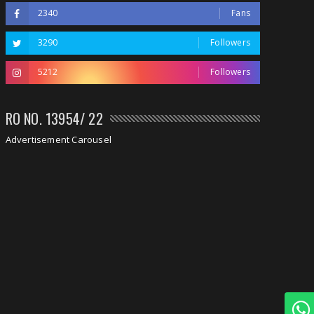
2340
Fans
3290
Followers
5212
Followers
RO NO. 13954/ 22
Advertisement Carousel