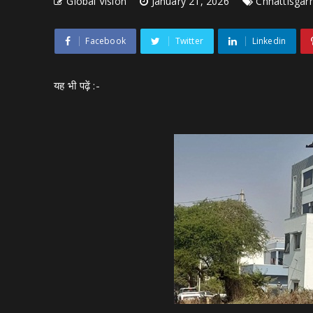
Global Vision
January 21, 2026
Chhattisgar
Facebook
Twitter
Linkedin
यह भी पढ़ें :-