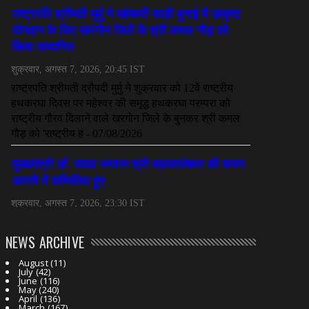
NEWS ARCHIVE
August
(11)
July
(42)
June
(116)
May
(240)
April
(136)
March
(167)