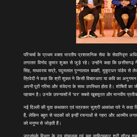
परिचर्चा के प्रथम वक्ता भारतीय प्रशासनिक सेवा के सेवानिवृत्त अधि
लगातार विनोद कुमार शुक्ल से जुड़े रहे। उन्होंने कहा कि छत्तीसगढ़ न
सिंह, माधवराव सप्रे, पदुमलाल पुन्नालाल बख्शी, मुकुटधर पांडेय से ले
त्रिवेदी ने कहा कि श्री शुक्ल ने किसी विचारधारा या कवि का अनुगम
अपनी पूरी गरिमा और संवेदना के साथ उपस्थित होता है। शोषितों का ज
पहचान है। उनके उपन्यासों में ‘घर’ सबसे खूबसूरत और मानवीय प्रतीक
नई दिल्ली की युवा कथाकार एवं पत्रकार सुश्री आकांक्षा पारे ने क
हैं, लेकिन बहुत से पाठकों को इन्हीं रचनाओं से गहरा और आत्मीय लगाव 
को मनुष्य से जोड़ती हैं।
जनसंपर्क विभाग के उप संचालक एवं युवा साहित्यकार श्री सौरभ शर्मा