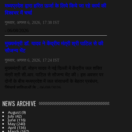
NEWS ARCHIVE
August
(9)
July
(42)
June
(116)
May
(240)
April
(136)
March
(167)