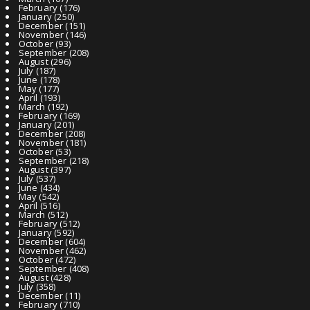
February
(176)
January
(250)
December
(151)
November
(146)
October
(93)
September
(208)
August
(296)
July
(187)
June
(178)
May
(177)
April
(193)
March
(192)
February
(169)
January
(201)
December
(208)
November
(181)
October
(53)
September
(218)
August
(397)
July
(537)
June
(434)
May
(542)
April
(516)
March
(512)
February
(512)
January
(592)
December
(604)
November
(462)
October
(472)
September
(408)
August
(428)
July
(358)
December
(11)
February
(710)