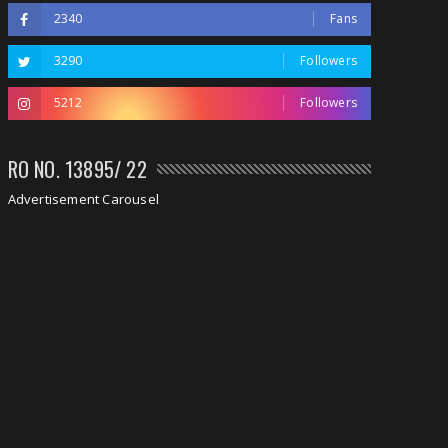
2340
Fans
3290
Followers
5212
Followers
RO NO. 13895/ 22
Advertisement Carousel