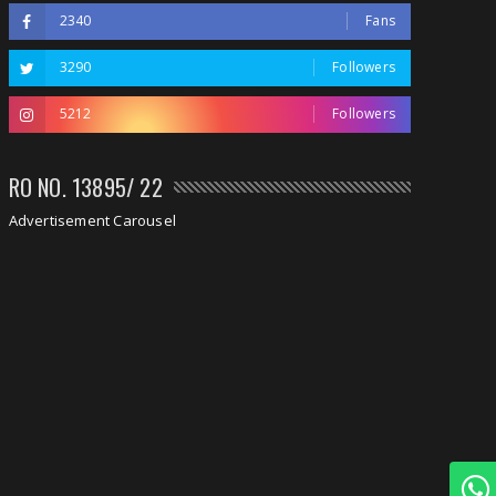
2340
Fans
3290
Followers
5212
Followers
RO NO. 13895/ 22
Advertisement Carousel