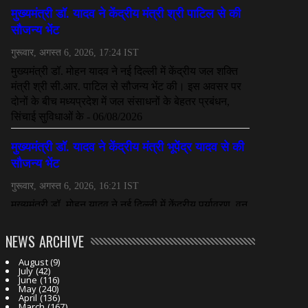
NEWS ARCHIVE
August
(9)
July
(42)
June
(116)
May
(240)
April
(136)
March
(167)