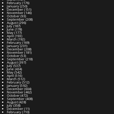
February
(176)
January
(250)
December
(151)
November
(146)
October
(93)
September
(208)
August
(296)
July
(187)
June
(178)
May
(177)
April
(193)
March
(192)
February
(169)
January
(201)
December
(208)
November
(181)
October
(53)
September
(218)
August
(397)
July
(537)
June
(434)
May
(542)
April
(516)
March
(512)
February
(512)
January
(592)
December
(604)
November
(462)
October
(472)
September
(408)
August
(428)
July
(358)
December
(11)
February
(710)