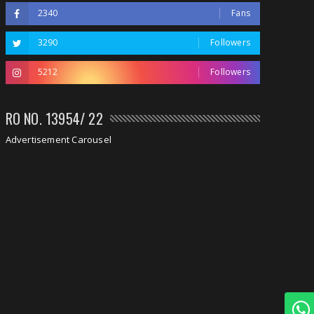
2340
Fans
3290
Followers
5212
Followers
RO NO. 13954/ 22
Advertisement Carousel