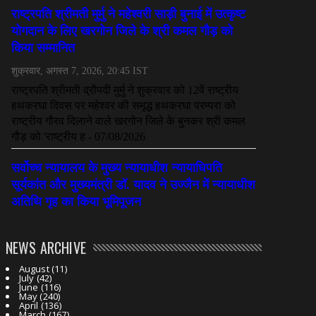
NEWS ARCHIVE
August
(11)
July
(42)
June
(116)
May
(240)
April
(136)
March
(167)