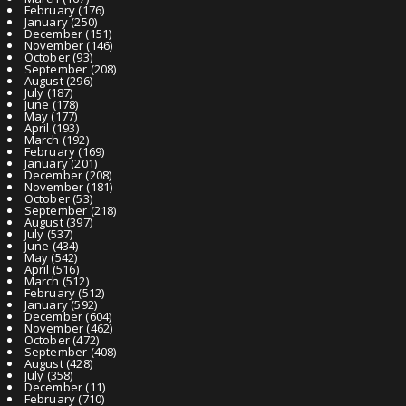
February
(176)
January
(250)
December
(151)
November
(146)
October
(93)
September
(208)
August
(296)
July
(187)
June
(178)
May
(177)
April
(193)
March
(192)
February
(169)
January
(201)
December
(208)
November
(181)
October
(53)
September
(218)
August
(397)
July
(537)
June
(434)
May
(542)
April
(516)
March
(512)
February
(512)
January
(592)
December
(604)
November
(462)
October
(472)
September
(408)
August
(428)
July
(358)
December
(11)
February
(710)