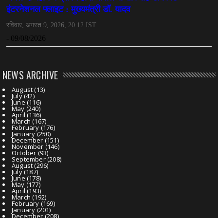
NEWS ARCHIVE
August
(13)
July
(42)
June
(116)
May
(240)
April
(136)
March
(167)
February
(176)
January
(250)
December
(151)
November
(146)
October
(93)
September
(208)
August
(296)
July
(187)
June
(178)
May
(177)
April
(193)
March
(192)
February
(169)
January
(201)
December
(208)