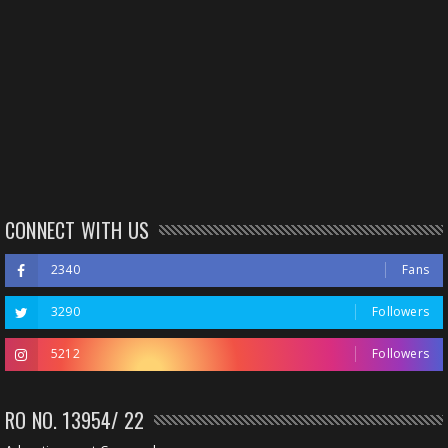
CONNECT WITH US
2340
Fans
3290
Followers
5212
Followers
RO NO. 13954/ 22