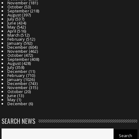
November
(181)
October
(53)
September
(218)
August
(397)
July
(537)
June
(434)
May
(542)
April
(516)
March
(512)
February
(512)
January
(592)
December
(604)
November
(462)
October
(472)
September
(408)
August
(428)
July
(358)
December
(11)
February
(710)
January
(1026)
December
(743)
November
(315)
October
(20)
June
(13)
May
(1)
December
(6)
SEARCH NEWS