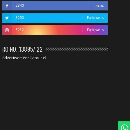
2340
Fans
3290
Followers
5212
Followers
RO NO. 13895/ 22
Advertisement Carousel