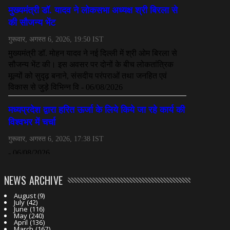
NEWS ARCHIVE
August
(9)
July
(42)
June
(116)
May
(240)
April
(136)
March
(167)