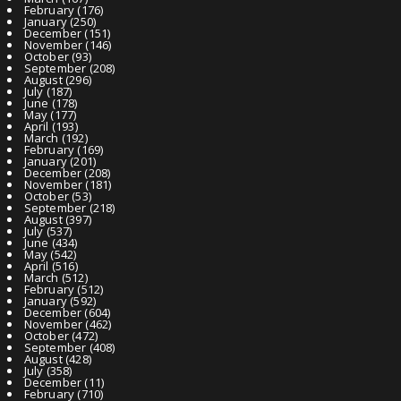
February
(176)
January
(250)
December
(151)
November
(146)
October
(93)
September
(208)
August
(296)
July
(187)
June
(178)
May
(177)
April
(193)
March
(192)
February
(169)
January
(201)
December
(208)
November
(181)
October
(53)
September
(218)
August
(397)
July
(537)
June
(434)
May
(542)
April
(516)
March
(512)
February
(512)
January
(592)
December
(604)
November
(462)
October
(472)
September
(408)
August
(428)
July
(358)
December
(11)
February
(710)