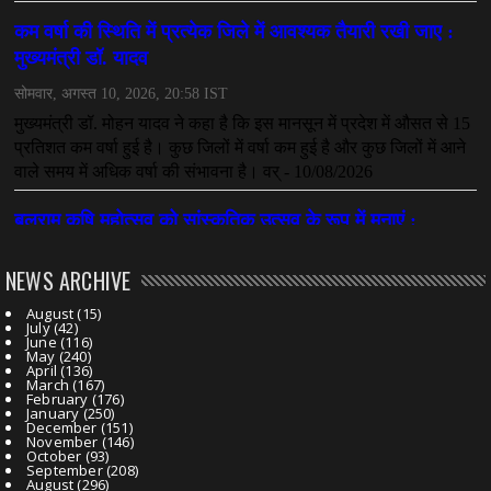
NEWS ARCHIVE
August
(15)
July
(42)
June
(116)
May
(240)
April
(136)
March
(167)
February
(176)
January
(250)
December
(151)
November
(146)
October
(93)
September
(208)
August
(296)