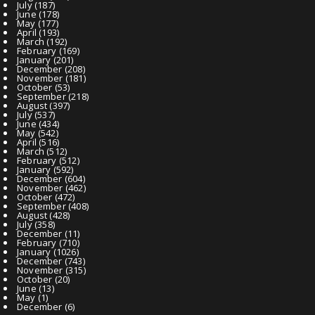
July
(187)
June
(178)
May
(177)
April
(193)
March
(192)
February
(169)
January
(201)
December
(208)
November
(181)
October
(53)
September
(218)
August
(397)
July
(537)
June
(434)
May
(542)
April
(516)
March
(512)
February
(512)
January
(592)
December
(604)
November
(462)
October
(472)
September
(408)
August
(428)
July
(358)
December
(11)
February
(710)
January
(1026)
December
(743)
November
(315)
October
(20)
June
(13)
May
(1)
December
(6)