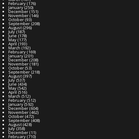
February
(176)
January
(250)
December
(151)
November
(146)
October
(93)
September
(208)
August
(296)
July
(187)
June
(178)
May
(177)
April
(193)
March
(192)
February
(169)
January
(201)
December
(208)
November
(181)
October
(53)
September
(218)
August
(397)
July
(537)
June
(434)
May
(542)
April
(516)
March
(512)
February
(512)
January
(592)
December
(604)
November
(462)
October
(472)
September
(408)
August
(428)
July
(358)
December
(11)
February
(710)