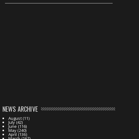
NEWS ARCHIVE
August
(11)
July
(42)
June
(116)
May
(240)
April
(136)
March
(167)