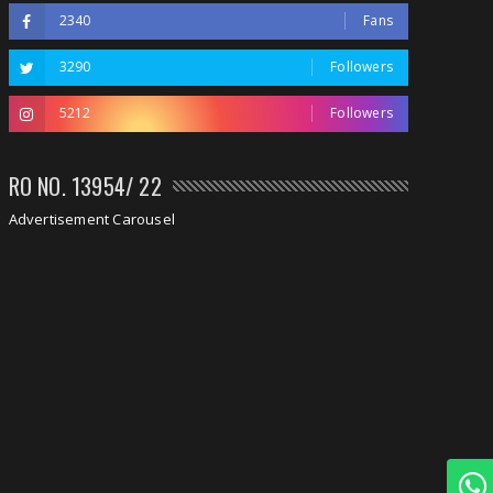
2340
Fans
3290
Followers
5212
Followers
RO NO. 13954/ 22
Advertisement Carousel