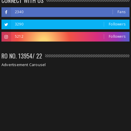
CONNECT WITH US
2340
Fans
3290
Followers
5212
Followers
RO NO. 13954/ 22
Advertisement Carousel