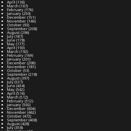
April
(136)
March
(167)
February
(176)
January
(250)
December
(151)
November
(146)
October
(93)
September
(208)
August
(296)
July
(187)
June
(178)
May
(177)
April
(193)
March
(192)
February
(169)
January
(201)
December
(208)
November
(181)
October
(53)
September
(218)
August
(397)
July
(537)
June
(434)
May
(542)
April
(516)
March
(512)
February
(512)
January
(592)
December
(604)
November
(462)
October
(472)
September
(408)
August
(428)
July
(358)