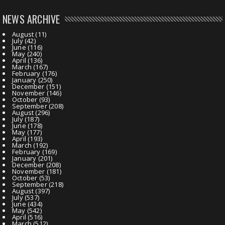
NEWS ARCHIVE
August
(11)
July
(42)
June
(116)
May
(240)
April
(136)
March
(167)
February
(176)
January
(250)
December
(151)
November
(146)
October
(93)
September
(208)
August
(296)
July
(187)
June
(178)
May
(177)
April
(193)
March
(192)
February
(169)
January
(201)
December
(208)
November
(181)
October
(53)
September
(218)
August
(397)
July
(537)
June
(434)
May
(542)
April
(516)
March
(512)