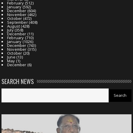
February
(512)
January
(592)
December
(604)
November
(462)
October
(472)
September
(408)
August
(428)
July
(358)
December
(11)
February
(710)
January
(1026)
December
(743)
November
(315)
October
(20)
June
(13)
May
(1)
December
(6)
SEARCH NEWS