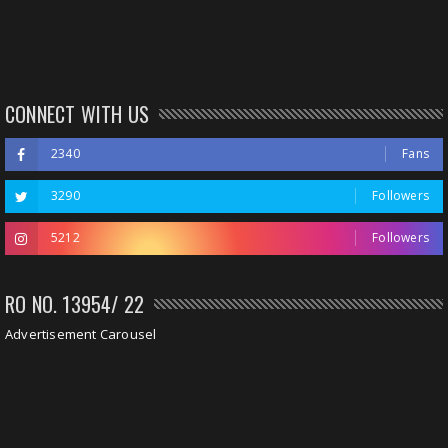
CONNECT WITH US
2340
Fans
3290
Followers
5212
Followers
RO NO. 13954/ 22
Advertisement Carousel