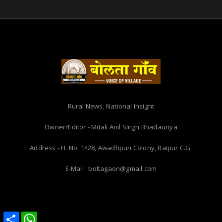
Rural News, National Insight
Owner/Editor - Mitali Anil SIngh Bhadauriya
Address - H. No. 1428, Awadhpuri Colony, Raipur C.G.
E-Mail : boltagaon@gmail.com
Share
Share
WhatsApp
WhatsApp