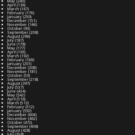
May
(240)
April
(136)
March
(167)
February
(176)
January
(250)
December
(151)
November
(146)
October
(93)
September
(208)
August
(296)
July
(187)
June
(178)
May
(177)
April
(193)
March
(192)
February
(169)
January
(201)
December
(208)
November
(181)
October
(53)
September
(218)
August
(397)
July
(537)
June
(434)
May
(542)
April
(516)
March
(512)
February
(512)
January
(592)
December
(604)
November
(462)
October
(472)
September
(408)
August
(428)
July
(358)