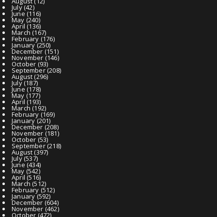
August
(12)
July
(42)
June
(116)
May
(240)
April
(136)
March
(167)
February
(176)
January
(250)
December
(151)
November
(146)
October
(93)
September
(208)
August
(296)
July
(187)
June
(178)
May
(177)
April
(193)
March
(192)
February
(169)
January
(201)
December
(208)
November
(181)
October
(53)
September
(218)
August
(397)
July
(537)
June
(434)
May
(542)
April
(516)
March
(512)
February
(512)
January
(592)
December
(604)
November
(462)
October
(472)