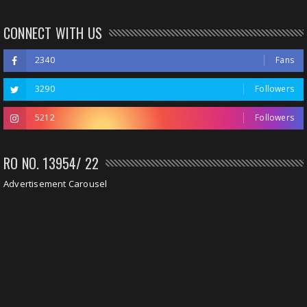
CONNECT WITH US
2340
Fans
3290
Followers
5212
Followers
RO NO. 13954/ 22
Advertisement Carousel