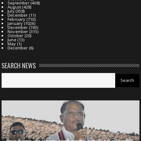
September
(408)
August
(428)
July
(358)
December
(11)
February
(710)
January
(1026)
December
(743)
November
(315)
October
(20)
June
(13)
May
(1)
December
(6)
SEARCH NEWS