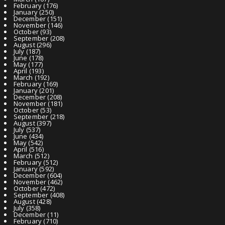
February
(176)
January
(250)
December
(151)
November
(146)
October
(93)
September
(208)
August
(296)
July
(187)
June
(178)
May
(177)
April
(193)
March
(192)
February
(169)
January
(201)
December
(208)
November
(181)
October
(53)
September
(218)
August
(397)
July
(537)
June
(434)
May
(542)
April
(516)
March
(512)
February
(512)
January
(592)
December
(604)
November
(462)
October
(472)
September
(408)
August
(428)
July
(358)
December
(11)
February
(710)