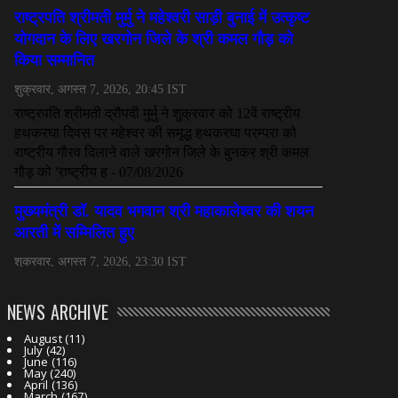
NEWS ARCHIVE
August
(11)
July
(42)
June
(116)
May
(240)
April
(136)
March
(167)