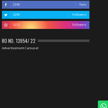
2340
Fans
3290
Followers
5212
Followers
RO NO. 13954/ 22
Advertisement Carousel