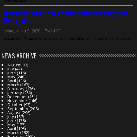
NEWS ARCHIVE
August
(13)
July
(42)
June
(116)
May
(240)
April
(136)
March
(167)
February
(176)
January
(250)
December
(151)
November
(146)
October
(93)
September
(208)
August
(296)
July
(187)
June
(178)
May
(177)
April
(193)
March
(192)
February
(169)