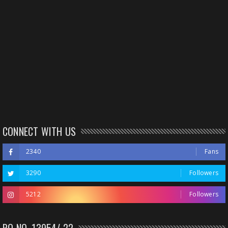
CONNECT WITH US
2340
Fans
3290
Followers
5212
Followers
RO NO. 13954/ 22