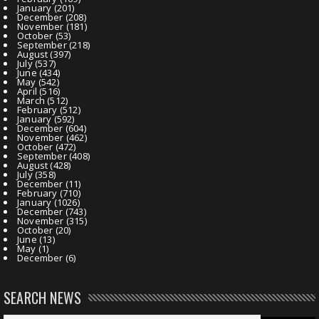
January
(201)
December
(208)
November
(181)
October
(53)
September
(218)
August
(397)
July
(537)
June
(434)
May
(542)
April
(516)
March
(512)
February
(512)
January
(592)
December
(604)
November
(462)
October
(472)
September
(408)
August
(428)
July
(358)
December
(11)
February
(710)
January
(1026)
December
(743)
November
(315)
October
(20)
June
(13)
May
(1)
December
(6)
SEARCH NEWS