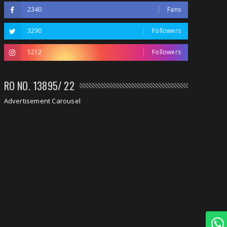
2340
Fans
3290
Followers
5212
Followers
RO NO. 13895/ 22
Advertisement Carousel