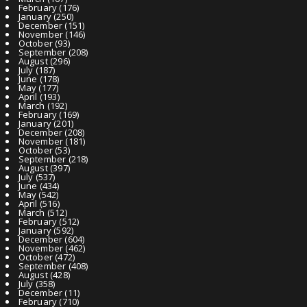
February
(176)
January
(250)
December
(151)
November
(146)
October
(93)
September
(208)
August
(296)
July
(187)
June
(178)
May
(177)
April
(193)
March
(192)
February
(169)
January
(201)
December
(208)
November
(181)
October
(53)
September
(218)
August
(397)
July
(537)
June
(434)
May
(542)
April
(516)
March
(512)
February
(512)
January
(592)
December
(604)
November
(462)
October
(472)
September
(408)
August
(428)
July
(358)
December
(11)
February
(710)