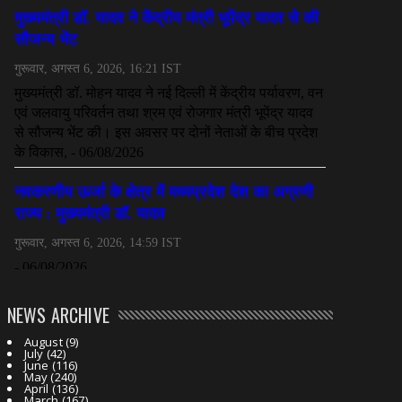
NEWS ARCHIVE
August
(9)
July
(42)
June
(116)
May
(240)
April
(136)
March
(167)