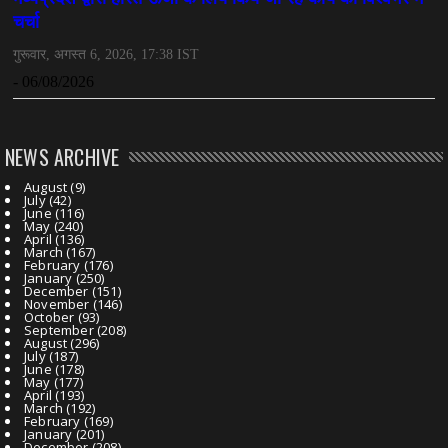
NEWS ARCHIVE
August
(9)
July
(42)
June
(116)
May
(240)
April
(136)
March
(167)
February
(176)
January
(250)
December
(151)
November
(146)
October
(93)
September
(208)
August
(296)
July
(187)
June
(178)
May
(177)
April
(193)
March
(192)
February
(169)
January
(201)
December
(208)