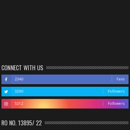
CONNECT WITH US
2340
Fans
3290
Followers
5212
Followers
RO NO. 13895/ 22