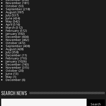
November
(181)
October
(53)
September
(218)
August
(397)
July
(537)
June
(434)
May
(542)
April
(516)
March
(512)
February
(512)
January
(592)
December
(604)
November
(462)
October
(472)
September
(408)
August
(428)
July
(358)
December
(11)
February
(710)
January
(1026)
December
(743)
November
(315)
October
(20)
June
(13)
May
(1)
December
(6)
SEARCH NEWS