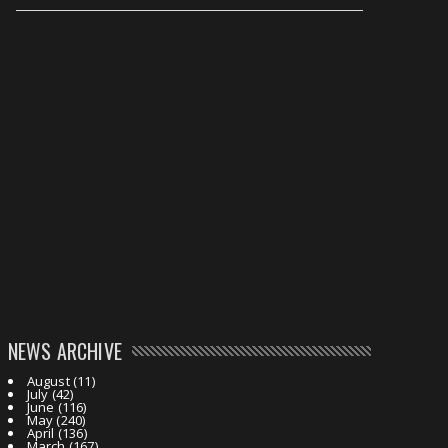
NEWS ARCHIVE
August
(11)
July
(42)
June
(116)
May
(240)
April
(136)
March
(167)