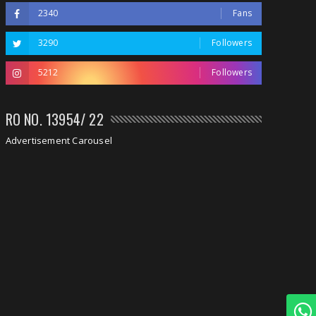
2340
Fans
3290
Followers
5212
Followers
RO NO. 13954/ 22
Advertisement Carousel