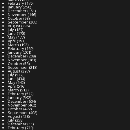
February
(176)
January
(250)
December
(151)
November
(146)
October
(93)
September
(208)
August
(296)
July
(187)
June
(178)
May
(177)
April
(193)
March
(192)
February
(169)
January
(201)
December
(208)
November
(181)
October
(53)
September
(218)
August
(397)
July
(537)
June
(434)
May
(542)
April
(516)
March
(512)
February
(512)
January
(592)
December
(604)
November
(462)
October
(472)
September
(408)
August
(428)
July
(358)
December
(11)
February
(710)