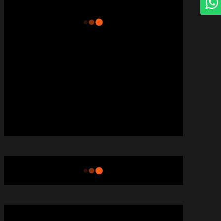
CLOUD LABELS
ENTERTAINMENT
FEATURED
MP INFO HINDI NEWS RSS FEED