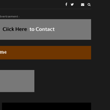
dvertisement -
वीडियो
CONNECT WITH US